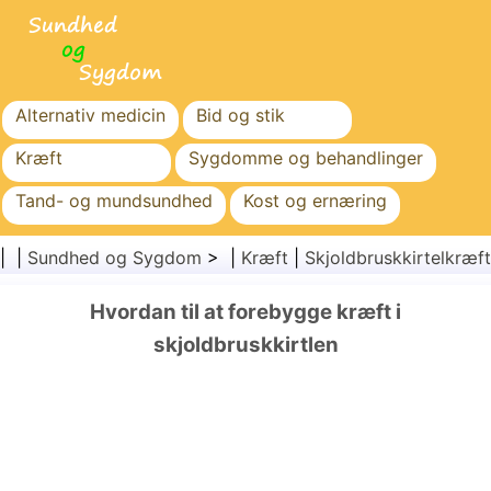
Alternativ medicin
Bid og stik
Kræft
Sygdomme og behandlinger
Tand- og mundsundhed
Kost og ernæring
Familiesundhed
Sundhedssektoren
| |
Sundhed og Sygdom
> |
Kræft
|
Skjoldbruskkirtelkræft
Mental sundhed
Folkesundhed og sikkerhed
Hvordan til at forebygge kræft i
Kirurgi og procedurer
Sundhed
skjoldbruskkirtlen