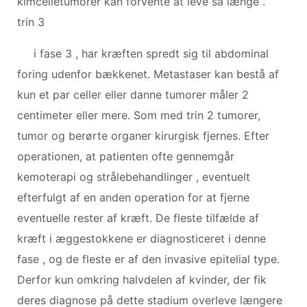
kimcelletumorer kan forvente at leve så længe .
trin 3
i fase 3 , har kræften spredt sig til abdominal
foring udenfor bækkenet. Metastaser kan bestå af
kun et par celler eller danne tumorer måler 2
centimeter eller mere. Som med trin 2 tumorer,
tumor og berørte organer kirurgisk fjernes. Efter
operationen, at patienten ofte gennemgår
kemoterapi og strålebehandlinger , eventuelt
efterfulgt af en anden operation for at fjerne
eventuelle rester af kræft. De fleste tilfælde af
kræft i æggestokkene er diagnosticeret i denne
fase , og de fleste er af den invasive epitelial type.
Derfor kun omkring halvdelen af ​​kvinder, der fik
deres diagnose på dette stadium overleve længere