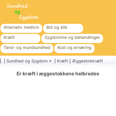
Alternativ medicin
Bid og stik
Kræft
Sygdomme og behandlinger
Tand- og mundsundhed
Kost og ernæring
Familiesundhed
Sundhedssektoren
| |
Sundhed og Sygdom
> |
Kræft
|
Æggestokkræft
Mental sundhed
Folkesundhed og sikkerhed
Er kræft i æggestokkene helbredes
Kirurgi og procedurer
Sundhed