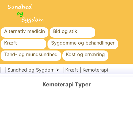
Alternativ medicin
Bid og stik
Kræft
Sygdomme og behandlinger
Tand- og mundsundhed
Kost og ernæring
Familiesundhed
Sundhedssektoren
| |
Sundhed og Sygdom
> |
Kræft
|
Kemoterapi
Mental sundhed
Folkesundhed og sikkerhed
Kemoterapi Typer
Kirurgi og procedurer
Sundhed