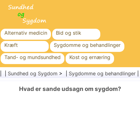
Alternativ medicin
Bid og stik
Kræft
Sygdomme og behandlinger
Tand- og mundsundhed
Kost og ernæring
Familiesundhed
Sundhedssektoren
| |
Sundhed og Sygdom
> |
Sygdomme og behandlinger
Mental sundhed
Folkesundhed og sikkerhed
Hvad er sande udsagn om sygdom?
Kirurgi og procedurer
Sundhed