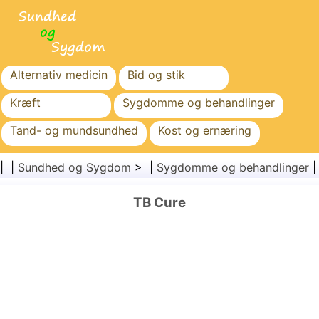
Alternativ medicin
Bid og stik
Kræft
Sygdomme og behandlinger
Tand- og mundsundhed
Kost og ernæring
Familiesundhed
Sundhedssektoren
| |
Sundhed og Sygdom
> |
Sygdomme og behandlinger
Mental sundhed
Folkesundhed og sikkerhed
TB Cure
Kirurgi og procedurer
Sundhed