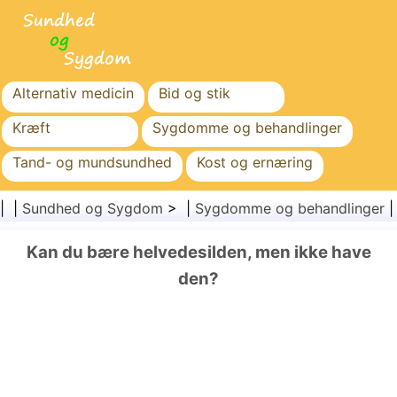
Alternativ medicin
Bid og stik
Kræft
Sygdomme og behandlinger
Tand- og mundsundhed
Kost og ernæring
Familiesundhed
Sundhedssektoren
| |
Sundhed og Sygdom
> |
Sygdomme og behandlinger
Mental sundhed
Folkesundhed og sikkerhed
Kan du bære helvedesilden, men ikke have
Kirurgi og procedurer
Sundhed
den?