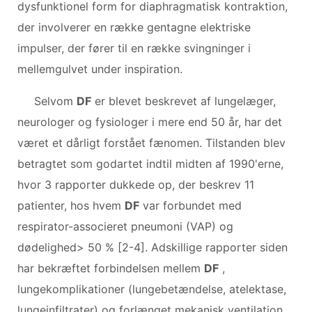
dysfunktionel form for diaphragmatisk kontraktion,
der involverer en række gentagne elektriske
impulser, der fører til en række svingninger i
mellemgulvet under inspiration.
Selvom
DF
er blevet beskrevet af lungelæger,
neurologer og fysiologer i mere end 50 år, har det
været et dårligt forstået fænomen. Tilstanden blev
betragtet som godartet indtil midten af ​​1990'erne,
hvor 3 rapporter dukkede op, der beskrev 11
patienter, hos hvem
DF
var forbundet med
respirator-associeret pneumoni (VAP) og
dødelighed> 50 % [2-4]. Adskillige rapporter siden
har bekræftet forbindelsen mellem
DF
,
lungekomplikationer (lungebetændelse, atelektase,
lungeinfiltrater) og forlænget mekanisk ventilation.