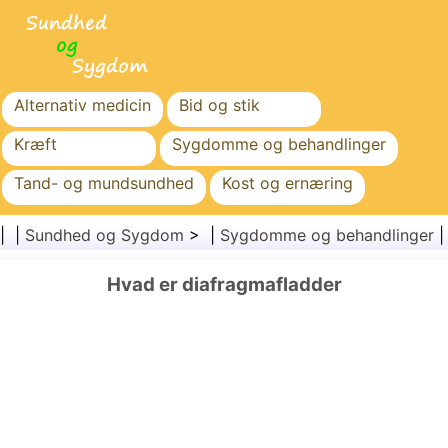
Alternativ medicin
Bid og stik
Kræft
Sygdomme og behandlinger
Tand- og mundsundhed
Kost og ernæring
Familiesundhed
Sundhedssektoren
| |
Sundhed og Sygdom
> |
Sygdomme og behandlinger
Mental sundhed
Folkesundhed og sikkerhed
Hvad er diafragmafladder
Kirurgi og procedurer
Sundhed