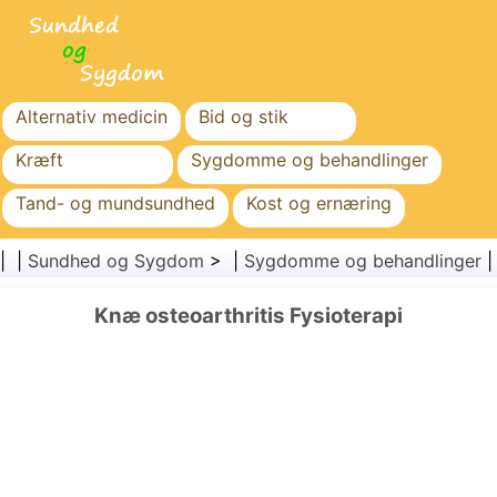
Alternativ medicin
Bid og stik
Kræft
Sygdomme og behandlinger
Tand- og mundsundhed
Kost og ernæring
Familiesundhed
Sundhedssektoren
| |
Sundhed og Sygdom
> |
Sygdomme og behandlinger
Mental sundhed
Folkesundhed og sikkerhed
Knæ osteoarthritis Fysioterapi
Kirurgi og procedurer
Sundhed