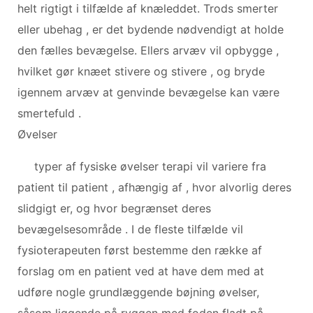
helt rigtigt i tilfælde af knæleddet. Trods smerter
eller ubehag , er det bydende nødvendigt at holde
den fælles bevægelse. Ellers arvæv vil opbygge ,
hvilket gør knæet stivere og stivere , og bryde
igennem arvæv at genvinde bevægelse kan være
smertefuld .
Øvelser
typer af fysiske øvelser terapi vil variere fra
patient til patient , afhængig af , hvor alvorlig deres
slidgigt er, og hvor begrænset deres
bevægelsesområde . I de fleste tilfælde vil
fysioterapeuten først bestemme den række af
forslag om en patient ved at have dem med at
udføre nogle grundlæggende bøjning øvelser,
såsom liggende på ryggen med foden fladt på