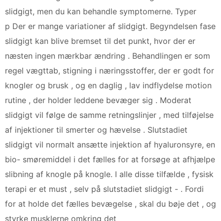
slidgigt, men du kan behandle symptomerne. Typer
p Der er mange variationer af slidgigt. Begyndelsen fase
slidgigt kan blive bremset til det punkt, hvor der er
næsten ingen mærkbar ændring . Behandlingen er som
regel vægttab, stigning i næringsstoffer, der er godt for
knogler og brusk , og en daglig , lav indflydelse motion
rutine , der holder leddene bevæger sig . Moderat
slidgigt vil følge de samme retningslinjer , med tilføjelse
af injektioner til smerter og hævelse . Slutstadiet
slidgigt vil normalt ansætte injektion af hyaluronsyre, en
bio- smøremiddel i det fælles for at forsøge at afhjælpe
slibning af knogle på knogle. I alle disse tilfælde , fysisk
terapi er et must , selv på slutstadiet slidgigt - . Fordi
for at holde det fælles bevægelse , skal du bøje det , og
styrke musklerne omkring det