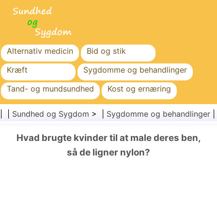
Alternativ medicin
Bid og stik
Kræft
Sygdomme og behandlinger
Tand- og mundsundhed
Kost og ernæring
Familiesundhed
Sundhedssektoren
| |
Sundhed og Sygdom
> |
Sygdomme og behandlinger
Mental sundhed
Folkesundhed og sikkerhed
Hvad brugte kvinder til at male deres ben,
Kirurgi og procedurer
Sundhed
så de ligner nylon?