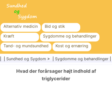
Alternativ medicin
Bid og stik
Kræft
Sygdomme og behandlinger
Tand- og mundsundhed
Kost og ernæring
Familiesundhed
Sundhedssektoren
| |
Sundhed og Sygdom
> |
Sygdomme og behandlinger
Mental sundhed
Folkesundhed og sikkerhed
Hvad der forårsager højt indhold af
Kirurgi og procedurer
Sundhed
triglycerider