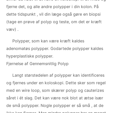
fjerne det, og alle andre polypper i din kolon. På
dette tidspunkt , vil din læge også gøre en biopsi
(tage en prøve af polyp og teste, om det er kræft
væv) .
Polypper, som kan være kræft kaldes
adenomatøs polypper. Godartede polypper kaldes
hyperplastiske polypper.
Fjernelse af Gennemsnitlig Polyp
Langt størstedelen af ​​polypper kan identificeres
og fjernes under en koloskopi. Dette sker som regel
med en wire loop, som skærer polyp og cauterizes
såret i ét slag. Det kan være nok blot at ætse især
de små polypper. Nogle polypper er så små , ​​at de
ikke kan fjernes. Men mindre polypper har en meget