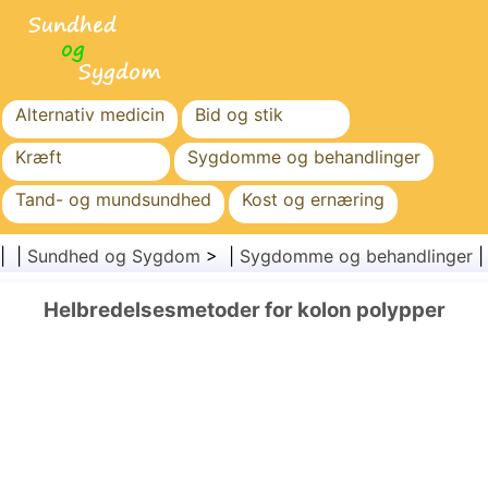
Alternativ medicin
Bid og stik
Kræft
Sygdomme og behandlinger
Tand- og mundsundhed
Kost og ernæring
Familiesundhed
Sundhedssektoren
| |
Sundhed og Sygdom
> |
Sygdomme og behandlinger
Mental sundhed
Folkesundhed og sikkerhed
Helbredelsesmetoder for kolon polypper
Kirurgi og procedurer
Sundhed