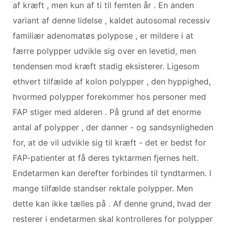
af ​​kræft , men kun af ti til femten år . En anden
variant af denne lidelse , kaldet autosomal recessiv
familiær adenomatøs polypose , er mildere i at
færre polypper udvikle sig over en levetid, men
tendensen mod kræft stadig eksisterer. Ligesom
ethvert tilfælde af kolon polypper , den hyppighed,
hvormed polypper forekommer hos personer med
FAP stiger med alderen . På grund af det enorme
antal af polypper , der danner - og sandsynligheden
for, at de vil udvikle sig til kræft - det er bedst for
FAP-patienter at få deres tyktarmen fjernes helt.
Endetarmen kan derefter forbindes til tyndtarmen. I
mange tilfælde standser rektale polypper. Men
dette kan ikke tælles på . Af denne grund, hvad der
resterer i endetarmen skal kontrolleres for polypper