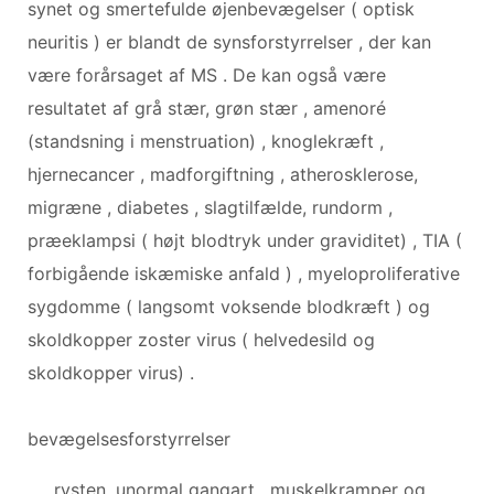
synet og smertefulde øjenbevægelser ( optisk
neuritis ) er blandt de synsforstyrrelser , der kan
være forårsaget af MS . De kan også være
resultatet af grå stær, grøn stær , amenoré
(standsning i menstruation) , knoglekræft ,
hjernecancer , madforgiftning , atherosklerose,
migræne , diabetes , slagtilfælde, rundorm ,
præeklampsi ( højt blodtryk under graviditet) , TIA (
forbigående iskæmiske anfald ) , myeloproliferative
sygdomme ( langsomt voksende blodkræft ) og
skoldkopper zoster virus ( helvedesild og
skoldkopper virus) .
bevægelsesforstyrrelser
rysten, unormal gangart , muskelkramper og