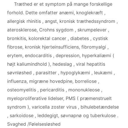
Træthed er et symptom på mange forskellige
forhold. Dette omfatter anæmi, knoglekræft ,
allergisk rhinitis , angst, kronisk træthedssyndrom ,
aterosklerose, Crohns sygdom , skrumpelever ,
bronkitis, kolorektal cancer , diabetes , cystisk
fibrose, kronisk hjerteinsufficiens, fibromyalgi ,
erytem, ​​endocarditis , depression, hyperkaliæmi (
højt kaliumindhold ), hedeslag , viral hepatitis
søvnløshed , parasitter , hypoglykæmi , leukæmi ,
influenza, migræne hovedpine, borreliose ,
osteomyelitis , pericarditis , mononukleose ,
myeloproliferative lidelser, PMS ( præmenstruelt
syndrom ), varicella zoster virus , bihulebetændelse
, sarkoidose , leddegigt, søvnapnø og tuberkulose .
Svaghed /Følelsesløshed