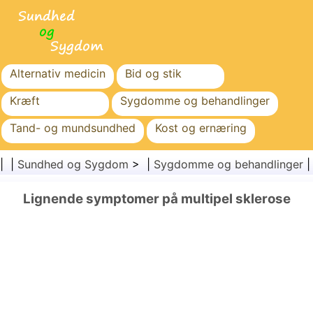
Alternativ medicin
Bid og stik
Kræft
Sygdomme og behandlinger
Tand- og mundsundhed
Kost og ernæring
Familiesundhed
Sundhedssektoren
| |
Sundhed og Sygdom
> |
Sygdomme og behandlinger
Mental sundhed
Folkesundhed og sikkerhed
Lignende symptomer på multipel sklerose
Kirurgi og procedurer
Sundhed