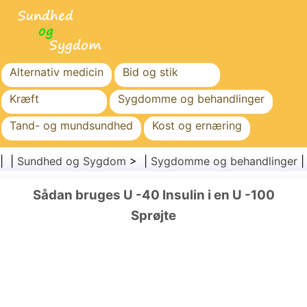
Alternativ medicin
Bid og stik
Kræft
Sygdomme og behandlinger
Tand- og mundsundhed
Kost og ernæring
Familiesundhed
Sundhedssektoren
| |
Sundhed og Sygdom
> |
Sygdomme og behandlinger
Mental sundhed
Folkesundhed og sikkerhed
Sådan bruges U -40 Insulin i en U -100
Kirurgi og procedurer
Sundhed
Sprøjte