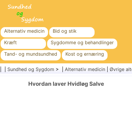
Alternativ medicin
Bid og stik
Kræft
Sygdomme og behandlinger
Tand- og mundsundhed
Kost og ernæring
Familiesundhed
Sundhedssektoren
| |
Sundhed og Sygdom
> |
Alternativ medicin
|
Øvrige alt
Mental sundhed
Folkesundhed og sikkerhed
Hvordan laver Hvidløg Salve
Kirurgi og procedurer
Sundhed