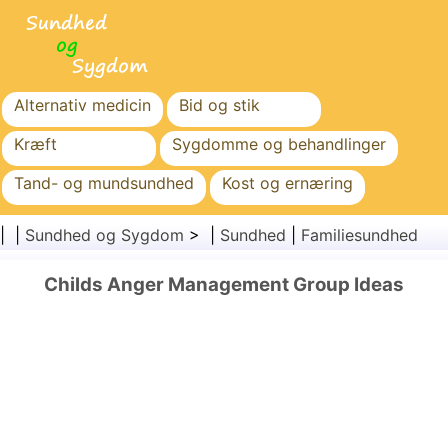
Alternativ medicin
Bid og stik
Kræft
Sygdomme og behandlinger
Tand- og mundsundhed
Kost og ernæring
Familiesundhed
Sundhedssektoren
| |
Sundhed og Sygdom
> |
Sundhed
|
Familiesundhed
Mental sundhed
Folkesundhed og sikkerhed
Childs Anger Management Group Ideas
Kirurgi og procedurer
Sundhed