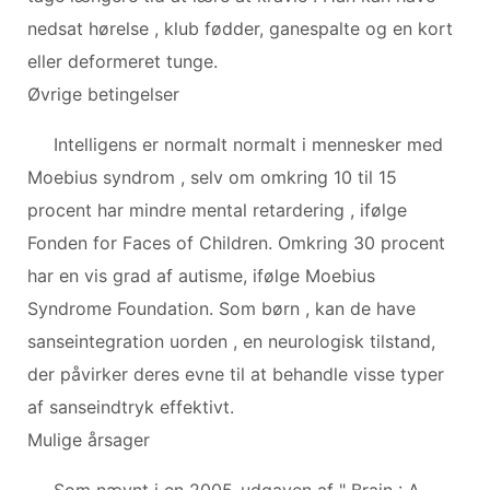
nedsat hørelse , klub fødder, ganespalte og en kort
eller deformeret tunge.
Øvrige betingelser
Intelligens er normalt normalt i mennesker med
Moebius syndrom , selv om omkring 10 til 15
procent har mindre mental retardering , ifølge
Fonden for Faces of Children. Omkring 30 procent
har en vis grad af autisme, ifølge Moebius
Syndrome Foundation. Som børn , kan de have
sanseintegration uorden , en neurologisk tilstand,
der påvirker deres evne til at behandle visse typer
af sanseindtryk effektivt.
Mulige årsager
Som nævnt i en 2005-udgaven af " Brain : A