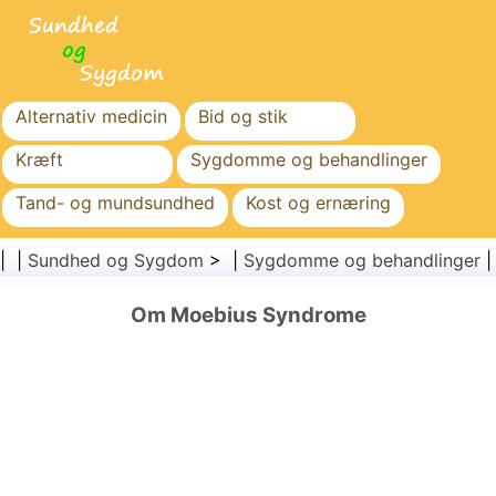
Alternativ medicin
Bid og stik
Kræft
Sygdomme og behandlinger
Tand- og mundsundhed
Kost og ernæring
Familiesundhed
Sundhedssektoren
| |
Sundhed og Sygdom
> |
Sygdomme og behandlinger
Mental sundhed
Folkesundhed og sikkerhed
Om Moebius Syndrome
Kirurgi og procedurer
Sundhed