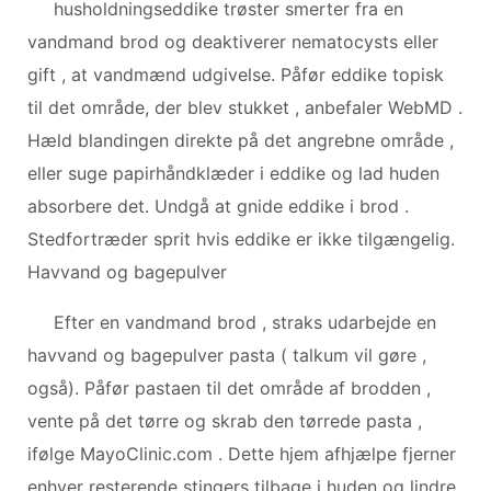
husholdningseddike trøster smerter fra en
vandmand brod og deaktiverer nematocysts eller
gift , at vandmænd udgivelse. Påfør eddike topisk
til det område, der blev stukket , anbefaler WebMD .
Hæld blandingen direkte på det angrebne område ,
eller suge papirhåndklæder i eddike og lad huden
absorbere det. Undgå at gnide eddike i brod .
Stedfortræder sprit hvis eddike er ikke tilgængelig.
Havvand og bagepulver
Efter en vandmand brod , straks udarbejde en
havvand og bagepulver pasta ( talkum vil gøre ,
også). Påfør pastaen til det område af brodden ,
vente på det tørre og skrab den tørrede pasta ,
ifølge MayoClinic.com . Dette hjem afhjælpe fjerner
enhver resterende stingers tilbage i huden og lindre