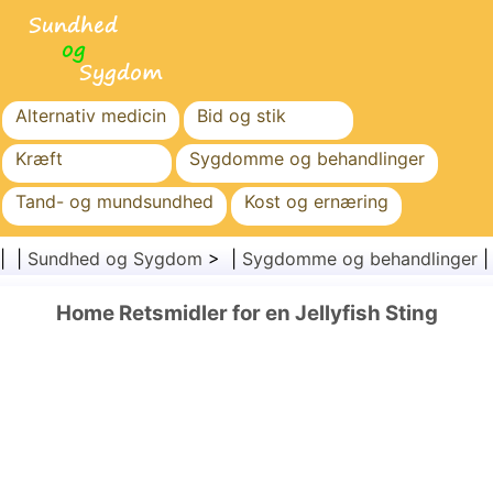
Alternativ medicin
Bid og stik
Kræft
Sygdomme og behandlinger
Tand- og mundsundhed
Kost og ernæring
Familiesundhed
Sundhedssektoren
| |
Sundhed og Sygdom
> |
Sygdomme og behandlinger
Mental sundhed
Folkesundhed og sikkerhed
Home Retsmidler for en Jellyfish Sting
Kirurgi og procedurer
Sundhed