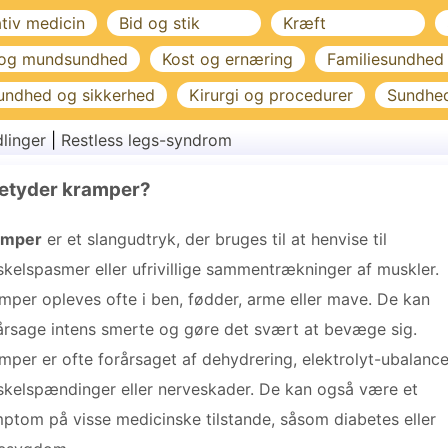
ativ medicin
Bid og stik
Kræft
 og mundsundhed
Kost og ernæring
Familiesundhed
undhed og sikkerhed
Kirurgi og procedurer
Sundhe
linger
|
Restless legs-syndrom
etyder kramper?
amper
er et slangudtryk, der bruges til at henvise til
kelspasmer eller ufrivillige sammentrækninger af muskler.
mper opleves ofte i ben, fødder, arme eller mave. De kan
årsage intens smerte og gøre det svært at bevæge sig.
mper er ofte forårsaget af dehydrering, elektrolyt-ubalance
kelspændinger eller nerveskader. De kan også være et
ptom på visse medicinske tilstande, såsom diabetes eller