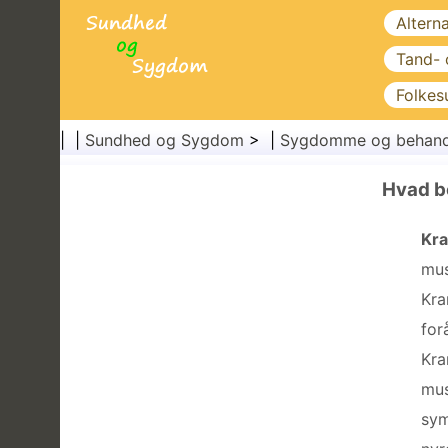
Altern
Tand-
Folkes
| |
Sundhed og Sygdom
> |
Sygdomme og behand
Hvad b
Kr
mus
Kra
for
Kra
mus
sym