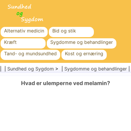
Alternativ medicin
Bid og stik
Kræft
Sygdomme og behandlinger
Tand- og mundsundhed
Kost og ernæring
Familiesundhed
Sundhedssektoren
| |
Sundhed og Sygdom
> |
Sygdomme og behandlinger
Mental sundhed
Folkesundhed og sikkerhed
Hvad er ulemperne ved melamin?
Kirurgi og procedurer
Sundhed