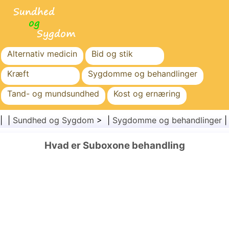
Alternativ medicin
Bid og stik
Kræft
Sygdomme og behandlinger
Tand- og mundsundhed
Kost og ernæring
Familiesundhed
Sundhedssektoren
| |
Sundhed og Sygdom
> |
Sygdomme og behandlinger
Mental sundhed
Folkesundhed og sikkerhed
Hvad er Suboxone behandling
Kirurgi og procedurer
Sundhed