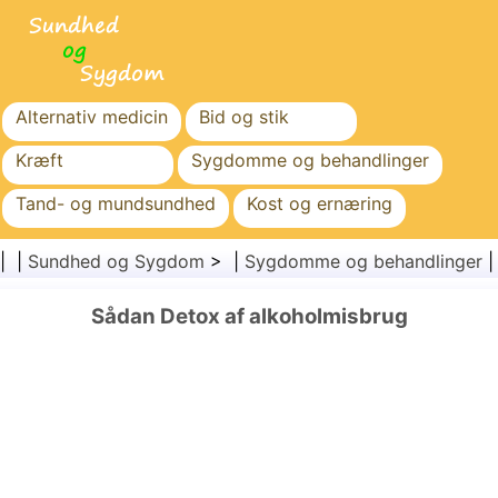
Alternativ medicin
Bid og stik
Kræft
Sygdomme og behandlinger
Tand- og mundsundhed
Kost og ernæring
Familiesundhed
Sundhedssektoren
| |
Sundhed og Sygdom
> |
Sygdomme og behandlinger
Mental sundhed
Folkesundhed og sikkerhed
Sådan Detox af alkoholmisbrug
Kirurgi og procedurer
Sundhed