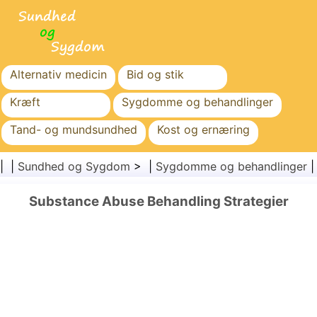
Alternativ medicin
Bid og stik
Kræft
Sygdomme og behandlinger
Tand- og mundsundhed
Kost og ernæring
Familiesundhed
Sundhedssektoren
| |
Sundhed og Sygdom
> |
Sygdomme og behandlinger
Mental sundhed
Folkesundhed og sikkerhed
Substance Abuse Behandling Strategier
Kirurgi og procedurer
Sundhed