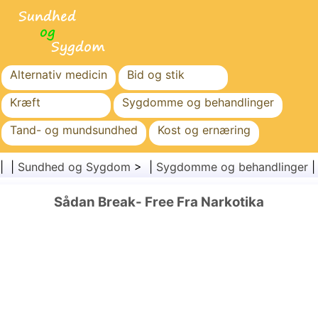
Alternativ medicin
Bid og stik
Kræft
Sygdomme og behandlinger
Tand- og mundsundhed
Kost og ernæring
Familiesundhed
Sundhedssektoren
| |
Sundhed og Sygdom
> |
Sygdomme og behandlinger
Mental sundhed
Folkesundhed og sikkerhed
Sådan Break- Free Fra Narkotika
Kirurgi og procedurer
Sundhed