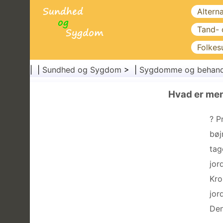
Altern
Tand-
Folkes
| |
Sundhed og Sygdom
> |
Sygdomme og behand
Hvad er me
? P
bøj
tag
jor
Kro
jor
Den