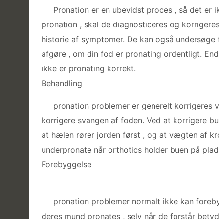
Pronation er en ubevidst proces , så det er 
pronation , skal de diagnosticeres og korrigere
historie af symptomer. De kan også undersøge f
afgøre , om din fod er pronating ordentligt. En
ikke er pronating korrekt.
Behandling
pronation problemer er generelt korrigeres ve
korrigere svangen af foden. Ved at korrigere bue,
at hælen rører jorden først , og at vægten af ​​
underpronate når orthotics holder buen på plad
Forebyggelse
pronation problemer normalt ikke kan foreb
deres mund pronates , selv når de forstår betydn