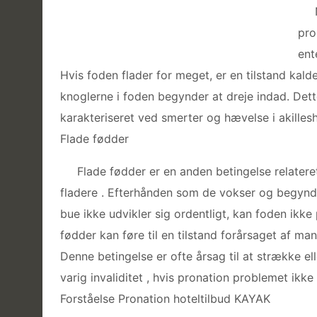
pro
ent
Hvis foden flader for meget, er en tilstand kald
knoglerne i foden begynder at dreje indad. Dette 
karakteriseret ved smerter og hævelse i akilles
Flade fødder
Flade fødder er en anden betingelse relateret
fladere . Efterhånden som de vokser og begynde
bue ikke udvikler sig ordentligt, kan foden ikke 
fødder kan føre til en tilstand forårsaget af mang
Denne betingelse er ofte årsag til at strække el
varig invaliditet , hvis pronation problemet ikke 
Forståelse Pronation hoteltilbud KAYAK