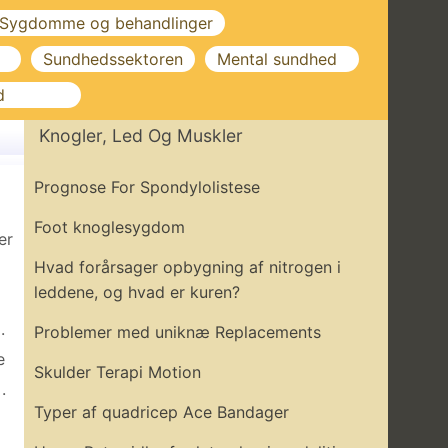
Sygdomme og behandlinger
Sundhedssektoren
Mental sundhed
d
Knogler, Led Og Muskler
Prognose For Spondylolistese
Foot knoglesygdom
er
Hvad forårsager opbygning af nitrogen i
leddene, og hvad er kuren?
.
Problemer med uniknæ Replacements
e
Skulder Terapi Motion
.
Typer af quadricep Ace Bandager