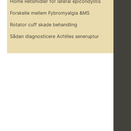
Home Retsmidler for lateral epicondylitis
Forskelle mellem Fybromyalgia &MS
Rotator cuff skade behandling
Sådan diagnosticere Achilles seneruptur