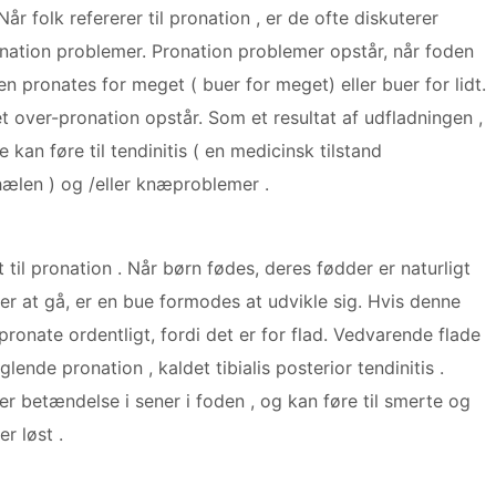
Når folk refererer til pronation , er de ofte diskuterer
nation problemer. Pronation problemer opstår, når foden
en pronates for meget ( buer for meget) eller buer for lidt.
et over-pronation opstår. Som et resultat af udfladningen ,
kan føre til tendinitis ( en medicinsk tilstand
hælen ) og /eller knæproblemer .
 til pronation . Når børn fødes, deres fødder er naturligt
r at gå, er en bue formodes at udvikle sig. Hvis denne
pronate ordentligt, fordi det er for flad. Vedvarende flade
lende pronation , kaldet tibialis posterior tendinitis .
ler betændelse i sener i foden , og kan føre til smerte og
er løst .