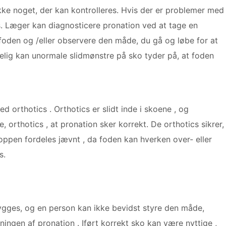
ikke noget, der kan kontrolleres. Hvis der er problemer med
s. Læger kan diagnosticere pronation ved at tage en
oden og /eller observere den måde, du gå og løbe for at
delig kan unormale slidmønstre på sko tyder på, at foden
d orthotics . Orthotics er slidt inde i skoene , og
 orthotics , at pronation sker korrekt. De orthotics sikrer,
kroppen fordeles jævnt , da foden kan hverken over- eller
s.
ygges, og en person kan ikke bevidst styre den måde,
ingen af ​​pronation . Iført korrekt sko kan være nyttige ,