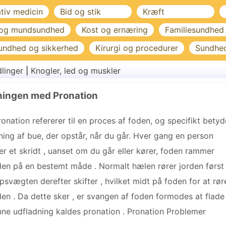
ativ medicin
Bid og stik
Kræft
 og mundsundhed
Kost og ernæring
Familiesundhed
undhed og sikkerhed
Kirurgi og procedurer
Sundhe
linger
|
Knogler, led og muskler
ningen med Pronation
ronation refererer til en proces af foden, og specifikt betyd
ning af bue, der opstår, når du går. Hver gang en person
er et skridt , uanset om du går eller kører, foden rammer
den på en bestemt måde . Normalt hælen rører jorden først 
psvægten derefter skifter , hvilket midt på foden for at rør
den . Da dette sker , er svangen af foden formodes at flade 
ne udfladning kaldes pronation . Pronation Problemer