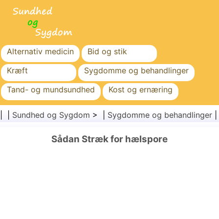
Alternativ medicin
Bid og stik
Kræft
Sygdomme og behandlinger
Tand- og mundsundhed
Kost og ernæring
Familiesundhed
Sundhedssektoren
| |
Sundhed og Sygdom
> |
Sygdomme og behandlinger
Mental sundhed
Folkesundhed og sikkerhed
Sådan Stræk for hælspore
Kirurgi og procedurer
Sundhed