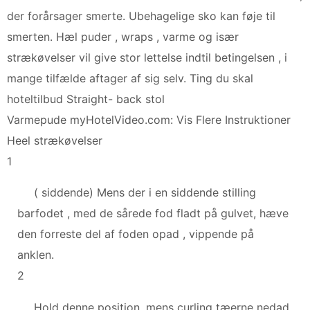
der forårsager smerte. Ubehagelige sko kan føje til
smerten. Hæl puder , wraps , varme og især
strækøvelser vil give stor lettelse indtil betingelsen , i
mange tilfælde aftager af sig selv. Ting du skal
hoteltilbud Straight- back stol
Varmepude myHotelVideo.com: Vis Flere Instruktioner
Heel strækøvelser
1
( siddende) Mens der i en siddende stilling
barfodet , med de sårede fod fladt på gulvet, hæve
den forreste del af foden opad , vippende på
anklen.
2
Hold denne position, mens curling tæerne nedad