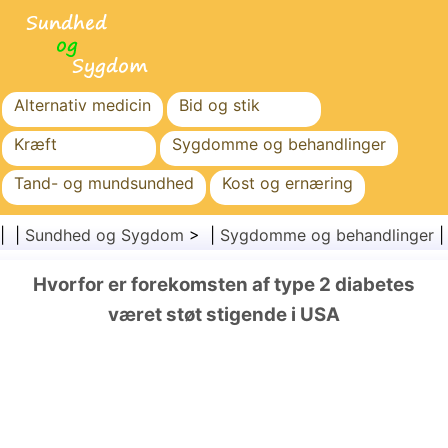
Alternativ medicin
Bid og stik
Kræft
Sygdomme og behandlinger
Tand- og mundsundhed
Kost og ernæring
Familiesundhed
Sundhedssektoren
| |
Sundhed og Sygdom
> |
Sygdomme og behandlinger
Mental sundhed
Folkesundhed og sikkerhed
Hvorfor er forekomsten af type 2 diabetes
Kirurgi og procedurer
Sundhed
været støt stigende i USA