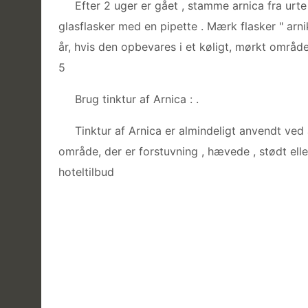
Efter 2 uger er gået , stamme arnica fra urte
glasflasker med en pipette . Mærk flasker " arnik
år, hvis den opbevares i et køligt, mørkt områd
5
Brug tinktur af Arnica : .
Tinktur af Arnica er almindeligt anvendt ved 
område, der er forstuvning , hævede , stødt elle
hoteltilbud