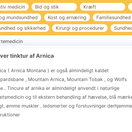
ativ medicin
Bid og stik
Kræft
 og mundsundhed
Kost og ernæring
Familiesundhed
undhed og sikkerhed
Kirurgi og procedurer
Sundhe
rtemedicin
ver tinktur af Arnica
ica ( Arnica Montana ) er også almindeligt kaldet
pardsbane , Mountain Arnica, Mountain Tobak , og Wolfs
e . Tincure af arnika er almindeligt anvendt i naturlige
ætsmedicin og til ekstern behandling af hævelse, blå mærk
igt, ømme muskler , ledsmerter og forstuvninger derhjemme
truktioner