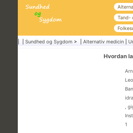
Altern
Tand-
Folkes
| |
Sundhed og Sygdom
> |
Alternativ medicin
|
U
Hvordan la
Arn
Leo
Ban
idr
, g
Ins
1