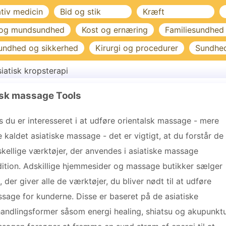
ativ medicin
Bid og stik
Kræft
 og mundsundhed
Kost og ernæring
Familiesundhed
undhed og sikkerhed
Kirurgi og procedurer
Sundhe
iatisk kropsterapi
lsk massage Tools
s du er interesseret i at udføre orientalsk massage - mere
e kaldet asiatiske massage - det er vigtigt, at du forstår de
skellige værktøjer, der anvendes i asiatiske massage
dition. Adskillige hjemmesider og massage butikker sælger
s, der giver alle de værktøjer, du bliver nødt til at udføre
sage for kunderne. Disse er baseret på de asiatiske
andlingsformer såsom energi healing, shiatsu og akupunktu