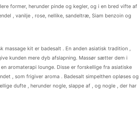
ere former, herunder pinde og kegler, og i en bred vifte af
ndel , vanilje , rose, nellike, sandeltræ, Siam benzoin og
sk massage kit er badesalt . En anden asiatisk tradition ,
 give kunden mere dyb afslapning. Massør sætter dem i
en aromaterapi lounge. Disse er forskellige fra asiatiske
vandet , som frigiver aroma . Badesalt simpelthen opløses og
ige dufte , herunder nogle, slappe af , og nogle , der har