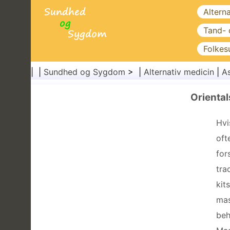
Altern
Tand-
Folkes
| |
Sundhed og Sygdom
> |
Alternativ medicin
|
As
Orienta
Hvi
oft
for
tra
kit
mas
beh