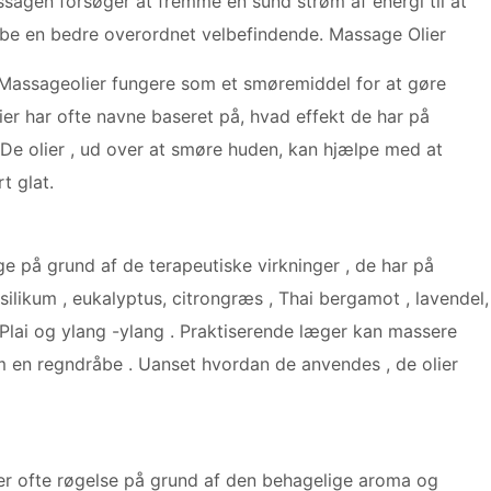
sagen forsøger at fremme en sund strøm af energi til at
be en bedre overordnet velbefindende. Massage Olier
Massageolier fungere som et smøremiddel for at gøre
er har ofte navne baseret på, hvad effekt de har på
. De olier , ud over at smøre huden, kan hjælpe med at
t glat.
ge på grund af de terapeutiske virkninger , de har på
ilikum , eukalyptus, citrongræs , Thai bergamot , lavendel,
 , Plai og ylang -ylang . Praktiserende læger kan massere
om en regndråbe . Uanset hvordan de anvendes , de olier
er ofte røgelse på grund af den behagelige aroma og