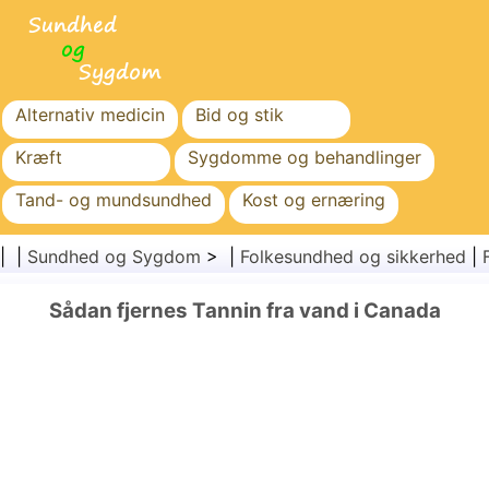
Alternativ medicin
Bid og stik
Kræft
Sygdomme og behandlinger
Tand- og mundsundhed
Kost og ernæring
Familiesundhed
Sundhedssektoren
| |
Sundhed og Sygdom
> |
Folkesundhed og sikkerhed
|
Mental sundhed
Folkesundhed og sikkerhed
Sådan fjernes Tannin fra vand i Canada
Kirurgi og procedurer
Sundhed