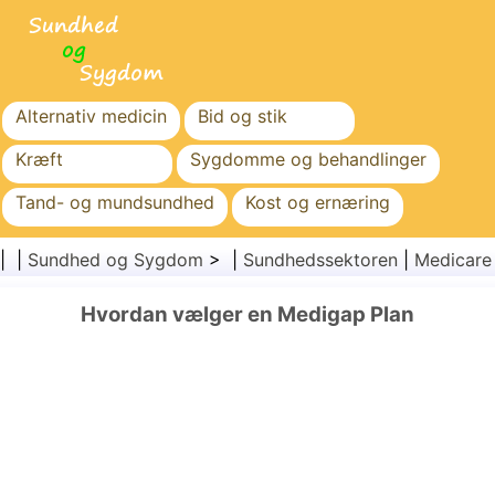
Alternativ medicin
Bid og stik
Kræft
Sygdomme og behandlinger
Tand- og mundsundhed
Kost og ernæring
Familiesundhed
Sundhedssektoren
| |
Sundhed og Sygdom
> |
Sundhedssektoren
|
Medicare
Mental sundhed
Folkesundhed og sikkerhed
Hvordan vælger en Medigap Plan
Kirurgi og procedurer
Sundhed