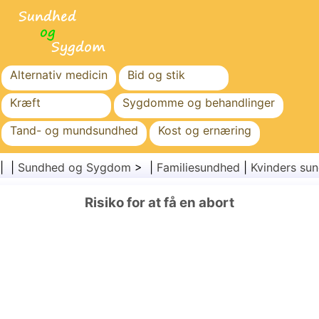
Alternativ medicin
Bid og stik
Kræft
Sygdomme og behandlinger
Tand- og mundsundhed
Kost og ernæring
Familiesundhed
Sundhedssektoren
| |
Sundhed og Sygdom
> |
Familiesundhed
|
Kvinders su
Mental sundhed
Folkesundhed og sikkerhed
Risiko for at få en abort
Kirurgi og procedurer
Sundhed