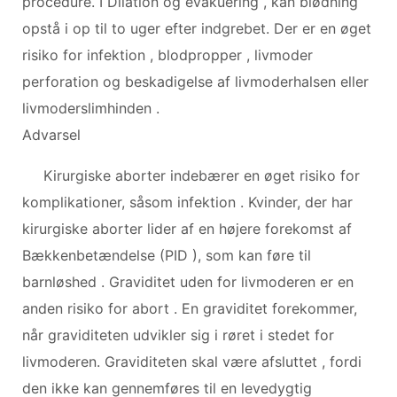
procedure. I Dilation og evakuering , kan blødning
opstå i op til to uger efter indgrebet. Der er en øget
risiko for infektion , blodpropper , livmoder
perforation og beskadigelse af livmoderhalsen eller
livmoderslimhinden .
Advarsel
Kirurgiske aborter indebærer en øget risiko for
komplikationer, såsom infektion . Kvinder, der har
kirurgiske aborter lider af en højere forekomst af
Bækkenbetændelse (PID ), som kan føre til
barnløshed . Graviditet uden for livmoderen er en
anden risiko for abort . En graviditet forekommer,
når graviditeten udvikler sig i røret i stedet for
livmoderen. Graviditeten skal være afsluttet , fordi
den ikke kan gennemføres til en levedygtig