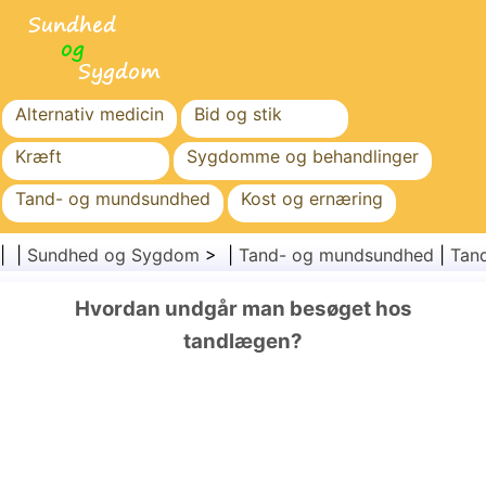
Alternativ medicin
Bid og stik
Kræft
Sygdomme og behandlinger
Tand- og mundsundhed
Kost og ernæring
Familiesundhed
Sundhedssektoren
| |
Sundhed og Sygdom
> |
Tand- og mundsundhed
|
Tan
Mental sundhed
Folkesundhed og sikkerhed
Hvordan undgår man besøget hos
Kirurgi og procedurer
Sundhed
tandlægen?