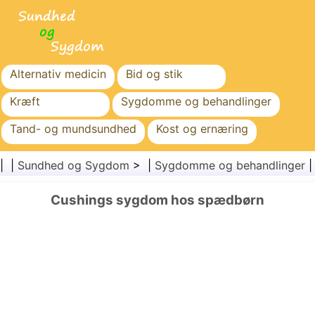
Alternativ medicin
Bid og stik
Kræft
Sygdomme og behandlinger
Tand- og mundsundhed
Kost og ernæring
Familiesundhed
Sundhedssektoren
| |
Sundhed og Sygdom
> |
Sygdomme og behandlinger
Mental sundhed
Folkesundhed og sikkerhed
Cushings sygdom hos spædbørn
Kirurgi og procedurer
Sundhed