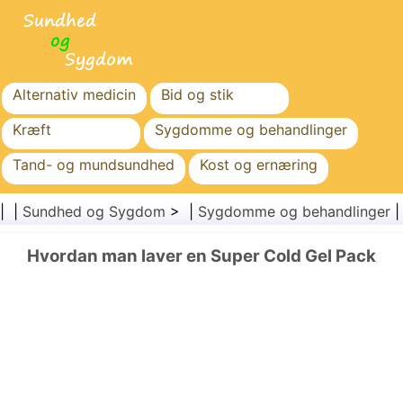
Alternativ medicin
Bid og stik
Kræft
Sygdomme og behandlinger
Tand- og mundsundhed
Kost og ernæring
Familiesundhed
Sundhedssektoren
| |
Sundhed og Sygdom
> |
Sygdomme og behandlinger
Mental sundhed
Folkesundhed og sikkerhed
Hvordan man laver en Super Cold Gel Pack
Kirurgi og procedurer
Sundhed