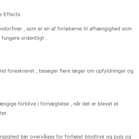
e Effects
dorfiner , som er en af ​​forløberne til afhængighed som
 fungere ordentligt .
d foreskrevet , besøger flere læger om opfyldninger og
ængige forblive i fornægtelse , når det er blevet et
ter.
ngighed bør overvåges for forhøjet blodtryk og puls og