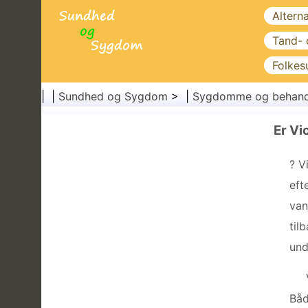
Altern
Tand-
Folkes
| |
Sundhed og Sygdom
> |
Sygdomme og behand
Er Vi
? V
eft
van
til
und
Båd