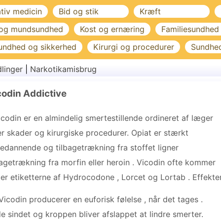
ativ medicin
Bid og stik
Kræft
 og mundsundhed
Kost og ernæring
Familiesundhed
undhed og sikkerhed
Kirurgi og procedurer
Sundhe
linger
|
Narkotikamisbrug
codin Addictive
icodin er en almindelig smertestillende ordineret af læger
er skader og kirurgiske procedurer. Opiat er stærkt
edannende og tilbagetrækning fra stoffet ligner
bagetrækning fra morfin eller heroin . Vicodin ofte kommer
er etiketterne af Hydrocodone , Lorcet og Lortab . Effekte
Vicodin producerer en euforisk følelse , når det tages .
e sindet og kroppen bliver afslappet at lindre smerter.