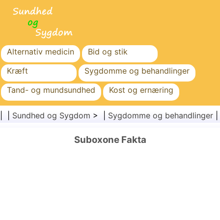
Alternativ medicin
Bid og stik
Kræft
Sygdomme og behandlinger
Tand- og mundsundhed
Kost og ernæring
Familiesundhed
Sundhedssektoren
| |
Sundhed og Sygdom
> |
Sygdomme og behandlinger
Mental sundhed
Folkesundhed og sikkerhed
Suboxone Fakta
Kirurgi og procedurer
Sundhed