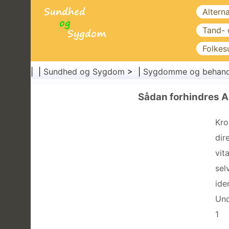
Altern
Tand-
Folkes
| |
Sundhed og Sygdom
> |
Sygdomme og behand
Sådan forhindres 
Kro
dir
vit
sel
ide
Und
1