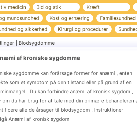
ativ medicin
Bid og stik
Kræft
 og mundsundhed
Kost og ernæring
Familiesundhed
undhed og sikkerhed
Kirurgi og procedurer
Sundhe
linger
|
Blodsygdomme
Anæmi af kroniske sygdomme
niske sygdomme kan forårsage former for anæmi , enten
ekte som et symptom på den tilstand eller på grund af en
aminmangel . Du kan forhindre anæmi af kronisk sygdom ,
v om du har brug for at tale med din primære behandleren 
ntificere alle de årsager til blodsygdom . Instruktioner
gå Anæmi af kronisk sygdom