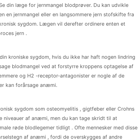
Se din læge for jernmangel blodprøver. Du kan udvikle
en en jernmangel eller en langsommere jern stofskifte fra
kronisk sygdom. Lægen vil derefter ordinere enten et
roces jern .
din kroniske sygdom, hvis du ikke har haft nogen lindring
årsage blodmangel ved at forstyrre kroppens optagelse af
æmmere og H2 -receptor-antagonister er nogle af de
der kan forårsage anæmi.
kronisk sygdom som osteomyelitis , gigtfeber eller Crohns
e niveauer af anæmi, men du kan tage skridt til at
ormale røde blodlegemer tidligt . Ofte mennesker med disse
selstegn af anæmi , fordi de overskygges af andre