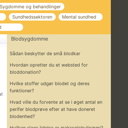
Sygdomme og behandlinger
Sundhedssektoren
Mental sundhed
d
Blodsygdomme
Sådan beskytter de små blodkar
Hvordan opretter du et websted for
bloddonation?
Hvilke stoffer udgør blodet og deres
funktioner?
at
Hvad ville du forvente at se i øget antal en
perifer blodprøve efter at have doneret
blodenhed?
Hvilken slags lidelse er makroglobulinæmi?