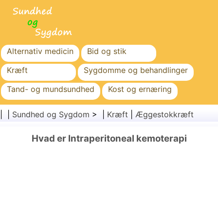
Alternativ medicin
Bid og stik
Kræft
Sygdomme og behandlinger
Tand- og mundsundhed
Kost og ernæring
Familiesundhed
Sundhedssektoren
| |
Sundhed og Sygdom
> |
Kræft
|
Æggestokkræft
Mental sundhed
Folkesundhed og sikkerhed
Hvad er Intraperitoneal kemoterapi
Kirurgi og procedurer
Sundhed