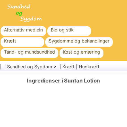
Alternativ medicin
Bid og stik
Kræft
Sygdomme og behandlinger
Tand- og mundsundhed
Kost og ernæring
Familiesundhed
Sundhedssektoren
| |
Sundhed og Sygdom
> |
Kræft
|
Hudkræft
Mental sundhed
Folkesundhed og sikkerhed
Ingredienser i Suntan Lotion
Kirurgi og procedurer
Sundhed