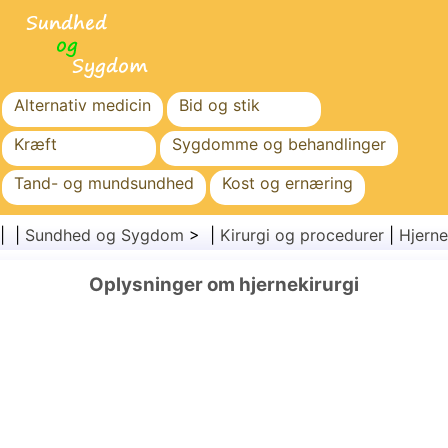
Alternativ medicin
Bid og stik
Kræft
Sygdomme og behandlinger
Tand- og mundsundhed
Kost og ernæring
Familiesundhed
Sundhedssektoren
| |
Sundhed og Sygdom
> |
Kirurgi og procedurer
|
Hjerne
Mental sundhed
Folkesundhed og sikkerhed
Oplysninger om hjernekirurgi
Kirurgi og procedurer
Sundhed