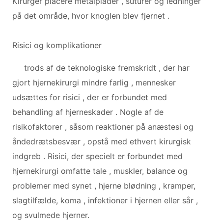
Kirurger placere metalplader , suturer og ledninger
på det område, hvor knoglen blev fjernet .
Risici og komplikationer
trods af de teknologiske fremskridt , der har
gjort hjernekirurgi mindre farlig , mennesker
udsættes for risici , der er forbundet med
behandling af hjerneskader . Nogle af de
risikofaktorer , såsom reaktioner på anæstesi og
åndedrætsbesvær , opstå med ethvert kirurgisk
indgreb . Risici, der specielt er forbundet med
hjernekirurgi omfatte tale , muskler, balance og
problemer med synet , hjerne blødning , kramper,
slagtilfælde, koma , infektioner i hjernen eller sår ,
og svulmede hjerner.