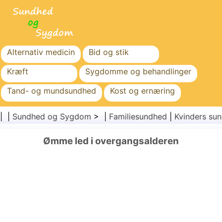
Alternativ medicin
Bid og stik
Kræft
Sygdomme og behandlinger
Tand- og mundsundhed
Kost og ernæring
Familiesundhed
Sundhedssektoren
| |
Sundhed og Sygdom
> |
Familiesundhed
|
Kvinders su
Mental sundhed
Folkesundhed og sikkerhed
Ømme led i overgangsalderen
Kirurgi og procedurer
Sundhed