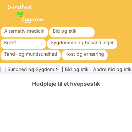
Alternativ medicin
Bid og stik
Kræft
Sygdomme og behandlinger
Tand- og mundsundhed
Kost og ernæring
Familiesundhed
Sundhedssektoren
| |
Sundhed og Sygdom
> |
Bid og stik
|
Andre bid og stik
Mental sundhed
Folkesundhed og sikkerhed
Hudpleje til et hvepsestik
Kirurgi og procedurer
Sundhed