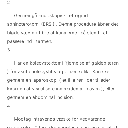
2
Gennemgå endoskopisk retrograd
sphincterotomi (ERS ) . Denne procedure åbner det
bløde væv og fibre af kanalerne , så sten til at
passere ind i tarmen.
3
Har en kolecystektomi (fjernelse af galdeblæren
) for akut cholecystitis og biliær kolik . Kan ske
gennem en laparoskopi ( et lille rør , der tillader
kirurgen at visualisere indersiden af maven ), eller
gennem en abdominal incision.
4
Modtag intravenøs væske for vedvarende "
galde kolik . " Tag ikke noget via munden i løbet af