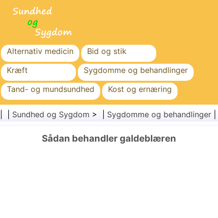
Alternativ medicin
Bid og stik
Kræft
Sygdomme og behandlinger
Tand- og mundsundhed
Kost og ernæring
Familiesundhed
Sundhedssektoren
| |
Sundhed og Sygdom
> |
Sygdomme og behandlinger
Mental sundhed
Folkesundhed og sikkerhed
Sådan behandler galdeblæren
Kirurgi og procedurer
Sundhed