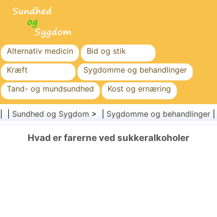
Alternativ medicin
Bid og stik
Kræft
Sygdomme og behandlinger
Tand- og mundsundhed
Kost og ernæring
Familiesundhed
Sundhedssektoren
| |
Sundhed og Sygdom
> |
Sygdomme og behandlinger
Mental sundhed
Folkesundhed og sikkerhed
Hvad er farerne ved sukkeralkoholer
Kirurgi og procedurer
Sundhed