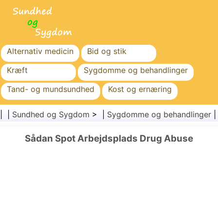
Alternativ medicin
Bid og stik
Kræft
Sygdomme og behandlinger
Tand- og mundsundhed
Kost og ernæring
Familiesundhed
Sundhedssektoren
| |
Sundhed og Sygdom
> |
Sygdomme og behandlinger
Mental sundhed
Folkesundhed og sikkerhed
Sådan Spot Arbejdsplads Drug Abuse
Kirurgi og procedurer
Sundhed