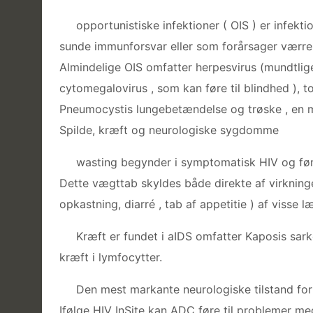
opportunistiske infektioner ( OIS ) er infe
sunde immunforsvar eller som forårsager værr
Almindelige OIS omfatter herpesvirus (mundtlige
cytomegalovirus , som kan føre til blindhed ), 
Pneumocystis lungebetændelse og trøske , en m
Spilde, kræft og neurologiske sygdomme
wasting begynder i symptomatisk HIV og føre
Dette vægttab skyldes både direkte af virkning
opkastning, diarré , tab af appetitie ) af visse
Kræft er fundet i aIDS omfatter Kaposis sarko
kræft i lymfocytter.
Den mest markante neurologiske tilstand f
Ifølge HIV InSite kan ADC føre til problemer m