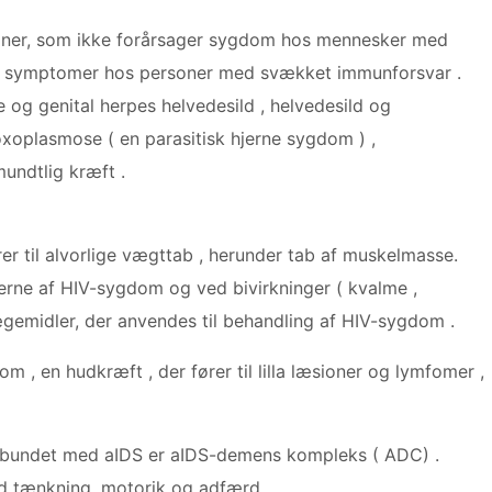
ktioner, som ikke forårsager sygdom hos mennesker med
e symptomer hos personer med svækket immunforsvar .
 og genital herpes helvedesild , helvedesild og
toxoplasmose ( en parasitisk hjerne sygdom ) ,
undtlig kræft .
r til alvorlige vægttab , herunder tab af muskelmasse.
erne af HIV-sygdom og ved bivirkninger ( kvalme ,
 lægemidler, der anvendes til behandling af HIV-sygdom .
m , en hudkræft , der fører til lilla læsioner og lymfomer ,
orbundet med aIDS er aIDS-demens kompleks ( ADC) .
ed tænkning, motorik og adfærd.