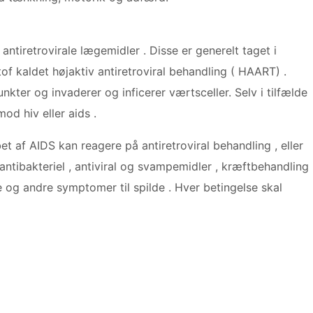
tiretrovirale lægemidler . Disse er generelt taget i
stof kaldet højaktiv antiretroviral behandling ( HAART) .
unkter og invaderer og inficerer værtsceller. Selv i tilfælde
od hiv eller aids .
t af AIDS kan reagere på antiretroviral behandling , eller
ntibakteriel , antiviral og svampemidler , kræftbehandling
e og andre symptomer til spilde . Hver betingelse skal