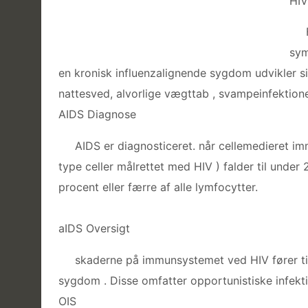
HIV
sym
en kronisk influenzalignende sygdom udvikler s
nattesved, alvorlige vægttab , svampeinfektio
AIDS Diagnose
AIDS er diagnosticeret. når cellemedieret imm
type celler målrettet med HIV ) falder til under 2
procent eller færre af alle lymfocytter.
aIDS Oversigt
skaderne på immunsystemet ved HIV fører til f
sygdom . Disse omfatter opportunistiske infekti
OIS