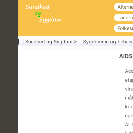
Altern
Tand-
Folkes
| |
Sundhed og Sygdom
> |
Sygdomme og behand
AIDS
Acq
eta
vir
mål
kro
ege
AID