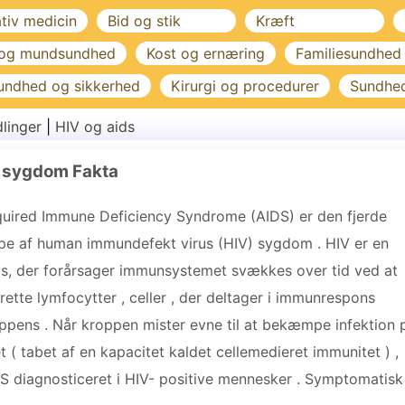
ativ medicin
Bid og stik
Kræft
 og mundsundhed
Kost og ernæring
Familiesundhed
undhed og sikkerhed
Kirurgi og procedurer
Sundhe
linger
|
HIV og aids
 sygdom Fakta
uired Immune Deficiency Syndrome (AIDS) er den fjerde
pe af human immundefekt virus (HIV) sygdom . HIV er en
us, der forårsager immunsystemet svækkes over tid ved at
rette lymfocytter , celler , der deltager i immunrespons
ppens . Når kroppen mister evne til at bekæmpe infektion 
t ( tabet af en kapacitet kaldet cellemedieret immunitet ) ,
S diagnosticeret i HIV- positive mennesker . Symptomatisk