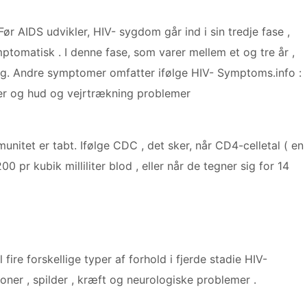
Før AIDS udvikler, HIV- sygdom går ind i sin tredje fase ,
ptomatisk . I denne fase, som varer mellem et og tre år ,
ig. Andre symptomer omfatter ifølge HIV- Symptoms.info :
ner og hud og vejrtrækning problemer
unitet er tabt. Ifølge CDC , det sker, når CD4-celletal ( en
00 pr kubik milliliter blod , eller når de tegner sig for 14
ire forskellige typer af forhold i fjerde stadie HIV-
oner , spilder , kræft og neurologiske problemer .