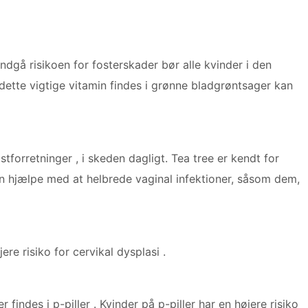
ndgå risikoen for fosterskader bør alle kvinder i den
 dette vigtige vitamin findes i grønne bladgrøntsager kan
ostforretninger , i skeden dagligt. Tea tree er kendt for
n hjælpe med at helbrede vaginal infektioner, såsom dem,
ere risiko for cervikal dysplasi .
findes i p-piller . Kvinder på p-piller har en højere risiko