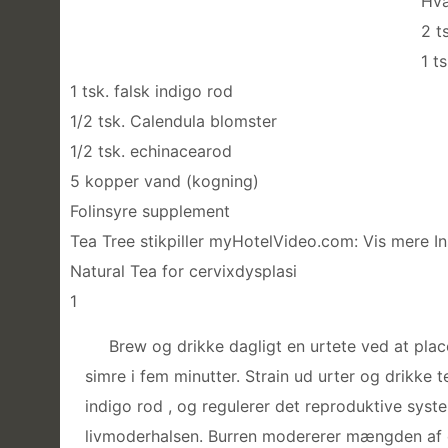
Hva
2 t
1 t
1 tsk. falsk indigo rod
1/2 tsk. Calendula blomster
1/2 tsk. echinacearod
5 kopper vand (kogning)
Folinsyre supplement
Tea Tree stikpiller myHotelVideo.com: Vis mere In
Natural Tea for cervixdysplasi
1
Brew og drikke dagligt en urtete ved at plac
simre i fem minutter. Strain ud urter og drikke
indigo rod , og regulerer det reproduktive sys
livmoderhalsen. Burren modererer mængden af ​