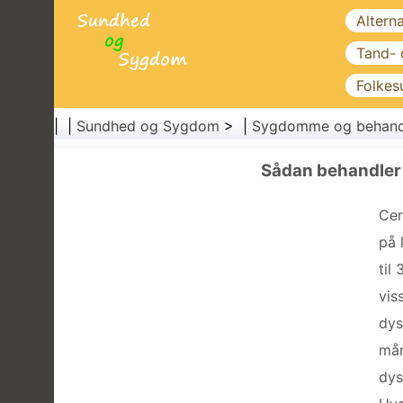
Altern
Tand-
Folkes
| |
Sundhed og Sygdom
> |
Sygdomme og behand
Sådan behandler 
Cer
på 
til
vis
dys
mån
dys