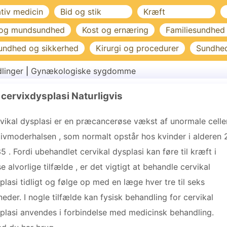
ativ medicin
Bid og stik
Kræft
 og mundsundhed
Kost og ernæring
Familiesundhed
undhed og sikkerhed
Kirurgi og procedurer
Sundhe
linger
|
Gynækologiske sygdomme
cervixdysplasi Naturligvis
vikal dysplasi er en præcancerøse vækst af unormale celle
livmoderhalsen , som normalt opstår hos kvinder i alderen 
 35 . Fordi ubehandlet cervikal dysplasi kan føre til kræft i
se alvorlige tilfælde , er det vigtigt at behandle cervikal
plasi tidligt og følge op med en læge hver tre til seks
eder. I nogle tilfælde kan fysisk behandling for cervikal
plasi anvendes i forbindelse med medicinsk behandling.