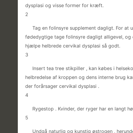
dysplasi og visse former for kræft.
2
Tag en folinsyre supplement dagligt. For at u
fødedygtige tage folinsyre dagligt alligevel, og
hjælpe helbrede cervikal dysplasi så godt.
3
Insert tea tree stikpiller , kan købes i helsek
helbredelse af kroppen og dens interne brug ka
der forårsager cervikal dysplasi .
4
Rygestop . Kvinder, der ryger har en langt høj
5
Undgå naturlig og kunstig østrogen , herunder 