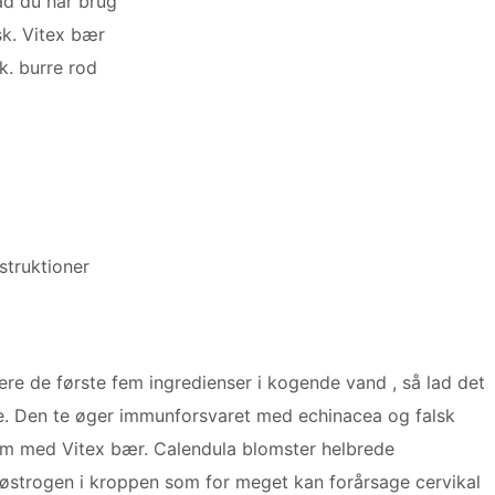
d du har brug
sk. Vitex bær
sk. burre rod
struktioner
ere de første fem ingredienser i kogende vand , så lad det
 te. Den te øger immunforsvaret med echinacea og falsk
tem med Vitex bær. Calendula blomster helbrede
​østrogen i kroppen som for meget kan forårsage cervikal