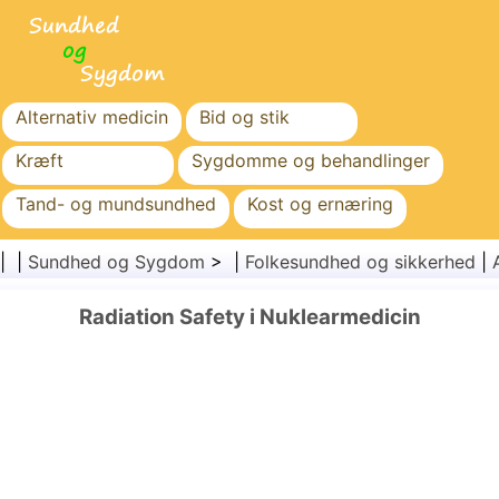
Alternativ medicin
Bid og stik
Kræft
Sygdomme og behandlinger
Tand- og mundsundhed
Kost og ernæring
Familiesundhed
Sundhedssektoren
| |
Sundhed og Sygdom
> |
Folkesundhed og sikkerhed
|
Mental sundhed
Folkesundhed og sikkerhed
Radiation Safety i Nuklearmedicin
Kirurgi og procedurer
Sundhed