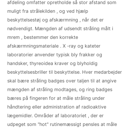
afdeling omfatter opretholde så stor afstand som
muligt fra strålekilden , og ved hjælp
beskyttelsestøj og afskærmning , når det er
nødvendigt. Mængden af ​​udsendt stråling målt i
mrem , bestemmer den korrekte
afskærmningsmateriale . X -ray og kateter
laboratorier anvender typisk bly frakker og
handsker, thyreoidea kraver og blyholdig
beskyttelsesbriller til beskyttelse. Hver medarbejder
skal bære stråling badges over taljen til at angive
mængden af ​​stråling modtages, og ring badges
bæres på fingeren for at måle stråling under
håndtering eller administration af radioaktive
lægemidler. Områder af laboratoriet , der er
udpeget som "hot" rutinemæssigt pensles at måle