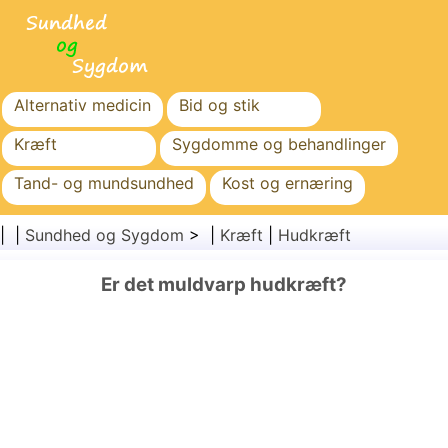
Alternativ medicin
Bid og stik
Kræft
Sygdomme og behandlinger
Tand- og mundsundhed
Kost og ernæring
Familiesundhed
Sundhedssektoren
| |
Sundhed og Sygdom
> |
Kræft
|
Hudkræft
Mental sundhed
Folkesundhed og sikkerhed
Er det muldvarp hudkræft?
Kirurgi og procedurer
Sundhed