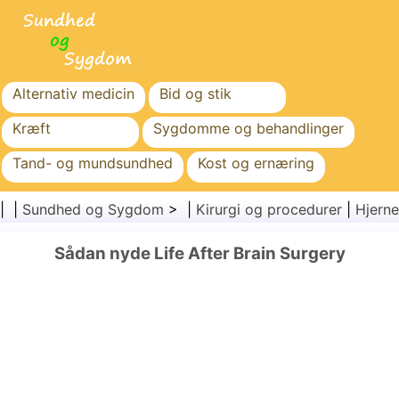
Alternativ medicin
Bid og stik
Kræft
Sygdomme og behandlinger
Tand- og mundsundhed
Kost og ernæring
Familiesundhed
Sundhedssektoren
| |
Sundhed og Sygdom
> |
Kirurgi og procedurer
|
Hjerne
Mental sundhed
Folkesundhed og sikkerhed
Sådan nyde Life After Brain Surgery
Kirurgi og procedurer
Sundhed